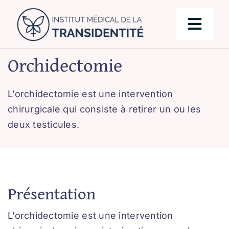
Skip
to
Togg
content
Navig
Orchidectomie
Notre équipe
L’orchidectomie est une intervention
Chirurgies
chirurgicale qui consiste à retirer un ou les
deux testicules.
Parcours de transition
Prise en charge
Présentation
Blog
L’orchidectomie est une intervention