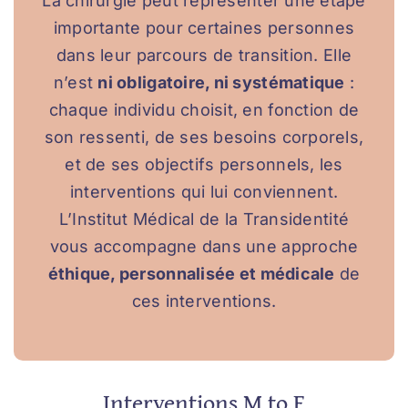
La chirurgie peut représenter une étape
Nous rejoindre
importante pour certaines personnes
dans leur parcours de transition. Elle
Foire aux questions
n’est
ni obligatoire, ni systématique
:
chaque individu choisit, en fonction de
Nous contacter
son ressenti, de ses besoins corporels,
et de ses objectifs personnels, les
interventions qui lui conviennent.
L’Institut Médical de la Transidentité
vous accompagne dans une approche
éthique, personnalisée et médicale
de
ces interventions.
Interventions M to F