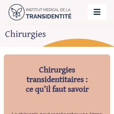
Skip
to
Togg
content
Navig
Chirurgies
Notre équipe
Chirurgies
Chirurgies
Parcours de transition
transidentitaires :
Prise en charge
ce qu’il faut savoir
Blog