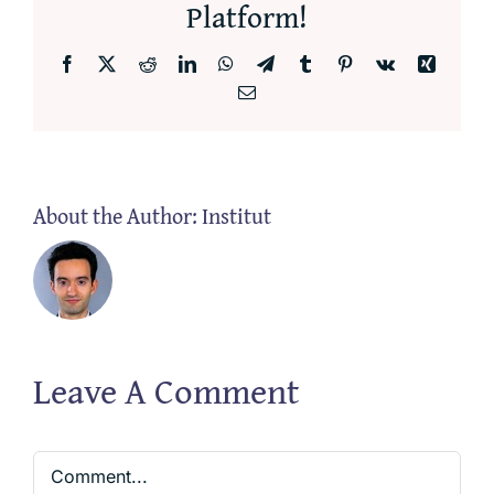
Platform!
Facebook
X
Reddit
LinkedIn
WhatsApp
Telegram
Tumblr
Pinterest
Vk
Xing
Email
About the Author:
Institut
Leave A Comment
Comment