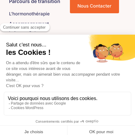
Parcours de transition
Nous Contacter
L’hormonothérapie
Accompagnement
psychologique
Gynécologie et fertilité
Kinésithérapie
Orthophonie
Tatouage réparateur
Injections esthétiques
Épilation laser
2025 • Institut Transidentité • Tous droits réservés •
Politique de confidentialité
•
Mentions légales