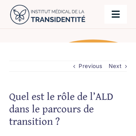
Skip
to
Togg
content
Navig
Notre équipe
Chirurgies
Previous
Next
Parcours de transition
Quel est le rôle de l’ALD
Prise en charge
dans le parcours de
transition ?
Blog