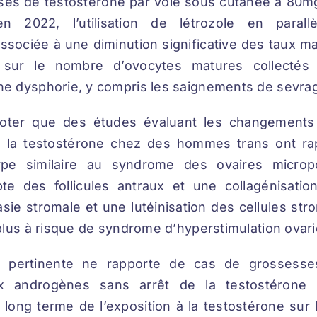
ses de testostérone par voie sous cutanée à 80m
n 2022, l’utilisation de létrozole en parall
ssociée à une diminution significative des taux m
sur le nombre d’ovocytes matures collectés e
e dysphorie, y compris les saignements de sevrag
 noter que des études évaluant les changements 
à la testostérone chez des hommes trans ont rap
ype similaire au syndrome des ovaires microp
e des follicules antraux et une collagénisatio
ie stromale et une lutéinisation des cellules stro
plus à risque de syndrome d’hyperstimulation ovar
 pertinente ne rapporte de cas de grossesses 
 androgènes sans arrêt de la testostérone p
à long terme de l’exposition à la testostérone sur 