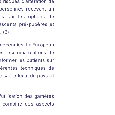
s risques d’altération de
es personnes recevant un
ées sur les options de
olescents pré-pubères et
. (3)
s décennies, l’« European
des recommandations de
nformer les patients sur
fférentes techniques de
le cadre légal du pays et
l’utilisation des gamètes
i combine des aspects