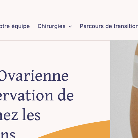
otre équipe
Chirurgies
Parcours de transitio
 Ovarienne
ervation de
hez les
ns