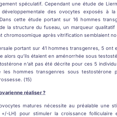
rgement spéculatif. Cependant une étude de Lierm
 développementale des ovocytes exposés à la 
ans cette étude portant sur 16 hommes transg
de la structure du fuseau, un marqueur qualitatif 
nt chromosomique après vitrification semblaient n
rsale portant sur 41 hommes transgenres, 5 ont
le alors qu’ils étaient en aménorrhée sous testost
stostérone n’ait pas été décrite pour ces 5 individ
e les hommes transgenres sous testostérone p
grossesse. (15)
ovarienne réaliser ?
ovocytes matures nécessite au préalable une st
/-LH) pour stimuler la croissance folliculaire