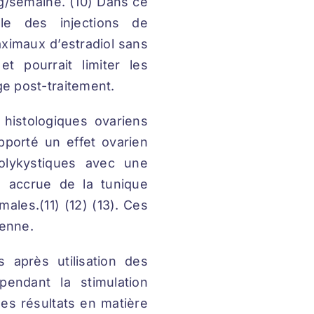
g/semaine. (10) Dans ce
èle des injections de
aximaux d’estradiol sans
t pourrait limiter les
e post-traitement.
histologiques ovariens
porté un effet ovarien
olykystiques avec une
n accrue de la tunique
males.(11) (12) (13). Ces
ienne.
après utilisation des
endant la stimulation
les résultats en matière