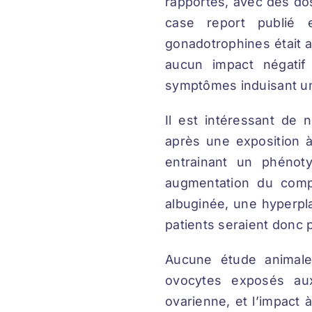
rapportés, avec des do
case report publié e
gonadotrophines était a
aucun impact négatif 
symptômes induisant un
Il est intéressant de
après une exposition 
entrainant un phénot
augmentation du compt
albuginée, une hyperplas
patients seraient donc 
Aucune étude animale
ovocytes exposés aux
ovarienne, et l’impact 